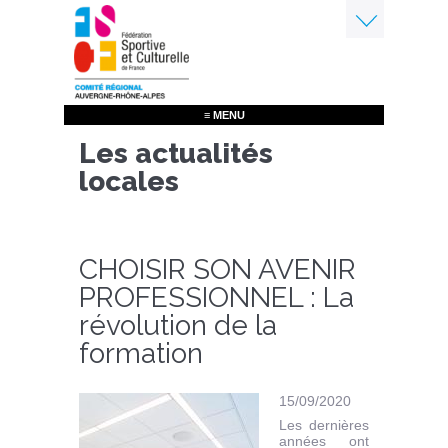
Aller
au
contenu
Menu
principal
≡ MENU
Les actualités
locales
CHOISIR SON AVENIR
PROFESSIONNEL : La
révolution de la
formation
15/09/2020
Les dernières
années ont