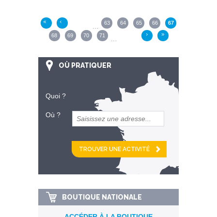
Pages
63
64
65
66
67
«
‹
…
68
69
70
71
›
»
…
OÙ PRATIQUER
Quoi ?
Où ?
et
km alentour
BOUTIQUE NATIONALE
ACCÉDER À LA BOUTIQUE