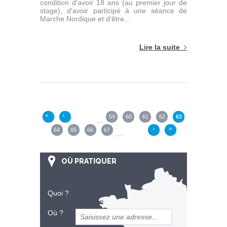
condition d'avoir 18 ans (au premier jour de
stage), d'avoir participé à une séance de
Marche Nordique et d'être...
Lire la suite
Pages
59
60
61
62
63
«
‹
…
64
65
66
67
›
»
…
OÙ PRATIQUER
Quoi ?
Où ?