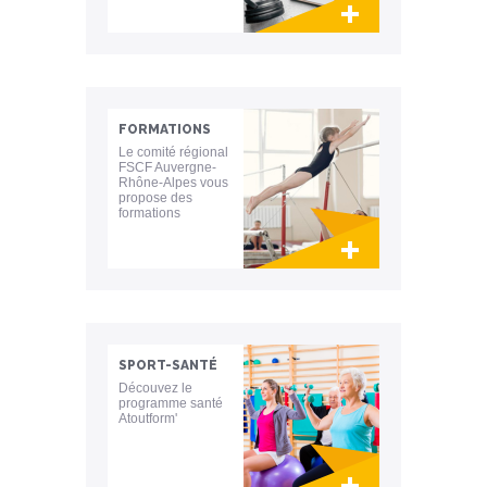
Lien invisible éditable sur la cible et la
destination
FORMATIONS
Le comité régional
FSCF Auvergne-
Rhône-Alpes vous
propose des
formations
Lien invisible éditable sur la cible et la
destination
SPORT-SANTÉ
Découvez le
programme santé
Atoutform'