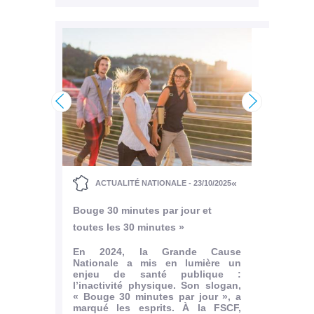
/2025
A
Une pl
Charl
<
>
don de
Son n
 à
de Fra
iliée à
commé
inau
Charl
«
ACTUALITÉ NATIONALE - 23/10/2025
tien de
Tertre.
ion et
Bouge 30 minutes par jour et
t de la
Le dim
ial. Ce
de Sai
toutes les 30 minutes »
a FSCF
l’asso
 faveur
Patrim
En 2024, la Grande Cause
ticulier
fédéra
Nationale a mis en lumière un
tre les
plaque
enjeu de santé publique :
..
dédié
l’inactivité physique. Son slogan,
1915),.
« Bouge 30 minutes par jour », a
rticle
marqué les esprits. À la FSCF,