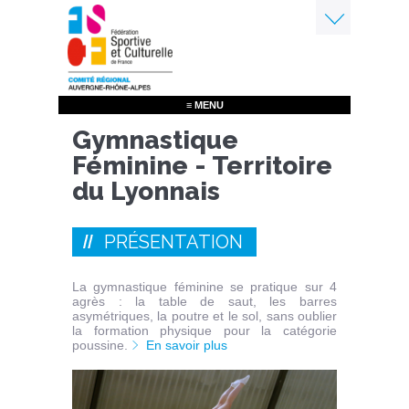
Aller
au
contenu
Menu
principal
≡ MENU
Gymnastique
Féminine - Territoire
du Lyonnais
PRÉSENTATION
La gymnastique féminine se pratique sur 4
agrès : la table de saut, les barres
asymétriques, la poutre et le sol, sans oublier
la formation physique pour la catégorie
poussine.
En savoir plus