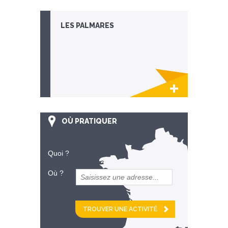
destination
LES PALMARES
Lien invisible éditable sur la cible et la
destination
OÙ PRATIQUER
Quoi ?
Où ?
et