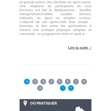
et grands autour des bienfaits du sport-santé.
Une vingtaine de participants de tous
horizons ont fait le déplacement : familles
intergénérationnelles, couples séniors,
habitués du sport ou simples curieux.
L’objectif de cet après-midi était simple :
favoriser le lien entre les générations à
travers une pratique physique adaptée et
conviviale. Le programme riche et varié a...
Lire la suite
Pages
1
2
3
4
5
6
7
8
9
›
»
…
OÙ PRATIQUER