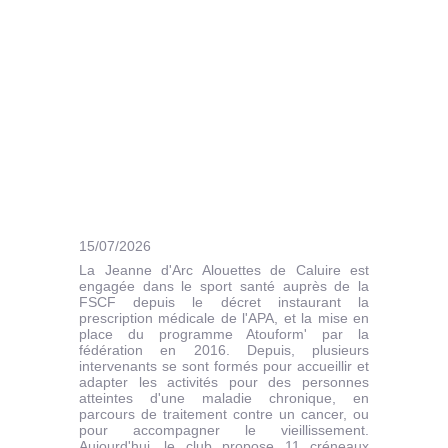
15/07/2026
La Jeanne d'Arc Alouettes de Caluire est
engagée dans le sport santé auprès de la
FSCF depuis le décret instaurant la
prescription médicale de l'APA, et la mise en
place du programme Atouform' par la
fédération en 2016. Depuis, plusieurs
intervenants se sont formés pour accueillir et
adapter les activités pour des personnes
atteintes d'une maladie chronique, en
parcours de traitement contre un cancer, ou
pour accompagner le vieillissement.
Aujourd'hui, le club propose 11 créneaux