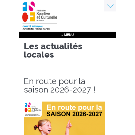
Aller
au
contenu
Menu
principal
≡ MENU
Les actualités
locales
En route pour la
saison 2026-2027 !