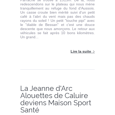
Parraché se trouve à 2515m. De là, nous
redescendons sur le plateau qui nous mène
tranquillement au refuge du fond d'Aussois.
Un casse croute bien mérité suivi d'un petit
café à l’abri du vent mais pas des chauds
rayons du soleil ! Un petit "touche pipi" avec
le "diable de Bessan" et c'est une douce
descente que nous amorçons. Le retour aux
véhicules se fait après 10 bons kilomètres.
Un grand...
Lire la suite
La Jeanne d'Arc
Alouettes de Caluire
deviens Maison Sport
Santé