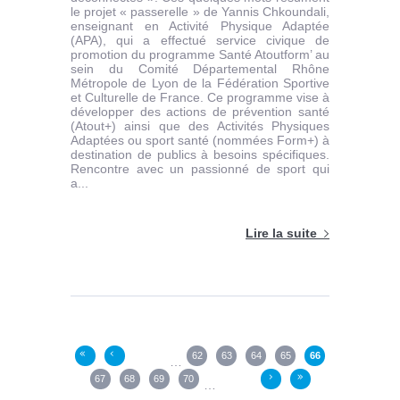
le projet « passerelle » de Yannis Chkoundali,
enseignant en Activité Physique Adaptée
(APA), qui a effectué service civique de
promotion du programme Santé Atoutform’ au
sein du Comité Départemental Rhône
Métropole de Lyon de la Fédération Sportive
et Culturelle de France. Ce programme vise à
développer des actions de prévention santé
(Atout+) ainsi que des Activités Physiques
Adaptées ou sport santé (nommées Form+) à
destination de publics à besoins spécifiques.
Rencontre avec un passionné de sport qui
a...
Lire la suite
Pages
62
63
64
65
66
«
‹
…
67
68
69
70
›
»
…