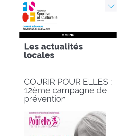
Aller
au
contenu
Menu
principal
≡ MENU
Les actualités
locales
COURIR POUR ELLES :
12ème campagne de
prévention