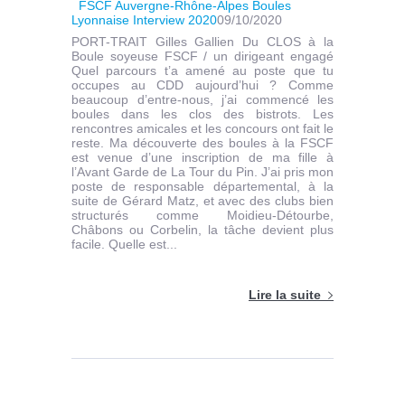
FSCF Auvergne-Rhône-Alpes Boules
Lyonnaise Interview 2020
09/10/2020
PORT-TRAIT Gilles Gallien Du CLOS à la
Boule soyeuse FSCF / un dirigeant engagé
Quel parcours t’a amené au poste que tu
occupes au CDD aujourd’hui ? Comme
beaucoup d’entre-nous, j’ai commencé les
boules dans les clos des bistrots. Les
rencontres amicales et les concours ont fait le
reste. Ma découverte des boules à la FSCF
est venue d’une inscription de ma fille à
l’Avant Garde de La Tour du Pin. J’ai pris mon
poste de responsable départemental, à la
suite de Gérard Matz, et avec des clubs bien
structurés comme Moidieu-Détourbe,
Châbons ou Corbelin, la tâche devient plus
facile. Quelle est...
Lire la suite