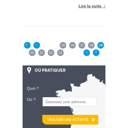
Lire la suite
Pages
15
16
17
18
19
«
‹
…
20
21
22
23
›
»
…
OÙ PRATIQUER
Quoi ?
Où ?
et