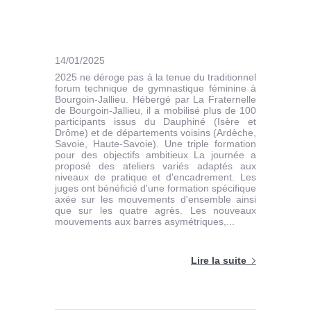
14/01/2025
2025 ne déroge pas à la tenue du traditionnel
forum technique de gymnastique féminine à
Bourgoin-Jallieu. Hébergé par La Fraternelle
de Bourgoin-Jal­lieu, il a mobilisé plus de 100
participants issus du Dauphiné (Isère et
Drôme) et de départe­ments voisins (Ardèche,
Savoie, Haute-Savoie). Une triple formation
pour des objectifs ambitieux La journée a
proposé des ateliers variés adaptés aux
niveaux de pratique et d'en­cadrement. Les
juges ont bénéficié d'une formation spécifique
axée sur les mouvements d'ensemble ainsi
que sur les quatre agrès. Les nouveaux
mouvements aux barres asymétriques,...
Lire la suite