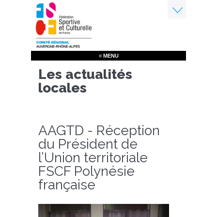
Aller
au
contenu
Menu
principal
≡ MENU
Les actualités
locales
AAGTD - Réception
du Président de
l’Union territoriale
FSCF Polynésie
française