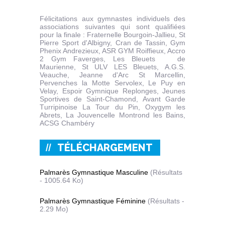
Félicitations aux gymnastes individuels des
associations suivantes qui sont qualifiées
pour la finale : Fraternelle Bourgoin-Jallieu, St
Pierre Sport d'Albigny, Cran de Tassin, G
ym
P
henix
A
ndrezieux
, ASR GYM R
oiffieux
, Accro
2 Gym Faverges, Les B
leuets
de
Maurienne, St ULV LES B
leuets
, A.G.S.
Veauche, Jeanne d'Arc St Marcellin,
Pervenches la Motte Servolex, Le Puy en
Velay, E
spoir
G
ymnique
Replonges, Jeunes
Sportives de Saint-Chamond, Avant Garde
T
urripinoise
La Tour du Pin, Oxygym les
Abrets, La Jouvencelle Montrond les Bains,
ACSG Chambéry
TÉLÉCHARGEMENT
Palmarès Gymnastique Masculine
(Résultats
- 1005.64 Ko)
Palmarès Gymnastique Féminine
(Résultats -
2.29 Mo)