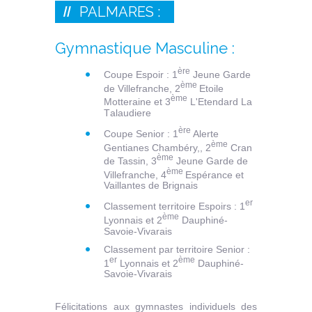
PALMARES :
Gymnastique Masculine :
ère
Coupe Espoir : 1
Jeune Garde
ème
de Villefranche, 2
Etoile
ème
Motteraine et 3
L'Etendard La
T
alaudiere
ère
Coupe Senior : 1
Alerte
ème
Gentianes Chambéry,, 2
Cran
ème
de Tassin, 3
Jeune Garde de
ème
Villefranche, 4
Espérance et
Vaillantes de Brignais
er
Classement territoire Espoirs : 1
ème
Lyonnais et 2
Dauphiné-
Savoie-Vivarais
Classement par territoire Senior :
er
ème
1
Lyonnais et 2
Dauphiné-
Savoie-Vivarais
Félicitations aux gymnastes individuels des