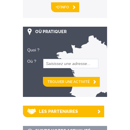
+D'INFO
OÙ PRATIQUER
Quoi ?
Où ?
et
km alentour
LES PARTENAIRES