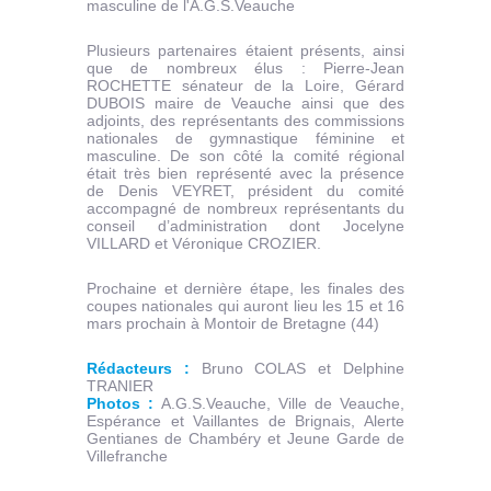
masculine de l'
A.G.S.V
eauche
Plusieurs partenaires étaient présents, ainsi
que de nombreux élus : Pierre-Jean
ROCHETTE
sénateur de la Loire, Gérard
DUBOIS maire de Veauche ainsi que des
adjoints, des représentants des commissions
nationales de gymnastique féminine et
masculine. De son côté la comité régional
était très bien représenté avec la présence
de Denis
VEYRET
, président du comité
accompagné de nombreux représentants du
conseil d’administration dont
J
ocelyne
VILLARD
et
V
éronique
CROZIER.
Prochaine et dernière étape, les finales des
coupes nationales qui auront lieu les 15 et 16
mars prochain à Montoir de Bretagne (44)
Rédacteurs :
Bruno COLAS et Delphine
TRANIER
Photos :
A.G.S.Veauche, Ville de Veauche,
Espérance et Vaillantes de Brignais, Alerte
Gentianes de Chambéry et Jeune Garde de
Villefranche