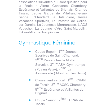
associations suivantes qui sont qualifiés pour
la finale : Alerte Gentianes Chambéry,
Espérance et Vaillantes de Brignais, Cran de
Tassin, Jeune Garde de Villefranche-sur-
Saône, L'Etendard La Talaudière, Rêves
Vacances Sportives, La Patriote de Celles-
sur-Durolle, La Jeunesse Mornantaise, L'AGS
Veauche, La Jeanne d'Arc Saint-Marcellin,
L'Avant-Garde Turripinoise
Gymnastique Féminine :
ère
Coupe Espoir : 1
Jeunes
Sportives de Saint Chamond,
ème
2
Pervenches la Motte
ème
Servolex, 3
ASM G
ym trampo
ème
(
Puy en Velay), 4
La
Jouvencelle ( M
ontrond
les Bains)
ère
Classement vertical : 1
: CRAN
ème
de Tassin, 3
ACSG Chambéry,
ème
5
Espérance et Vaillantes de
Brignais
ème
Coupe Senior : 2
: CRAN de
Tassin