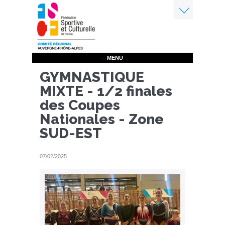
Aller
au
contenu
Menu
principal
≡ MENU
GYMNASTIQUE
MIXTE - 1/2 finales
des Coupes
Nationales - Zone
SUD-EST
07/02/2025