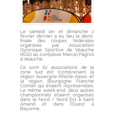
Le samedi 1er et dimanche 2
février dernier a eu lieu la demi-
finale des coupes fédérales
organisée par A
ssociation
G
ymnique
S
portive
de V
eauche
(AGS) au complexe Marcel Pagnol
à Veauche.
Ce sont 62 associations de la
zone sud est (comprenant la
région Auvergne-Rhône-Alpes et
la région Bourgogne Franche
Comté) qui étaient représentées.
Le même week-end, deux autres
championnats étaient organisés
dans le Nord / Nord Est à Saint
Amand et dans l’Ouest à
Bayonne.