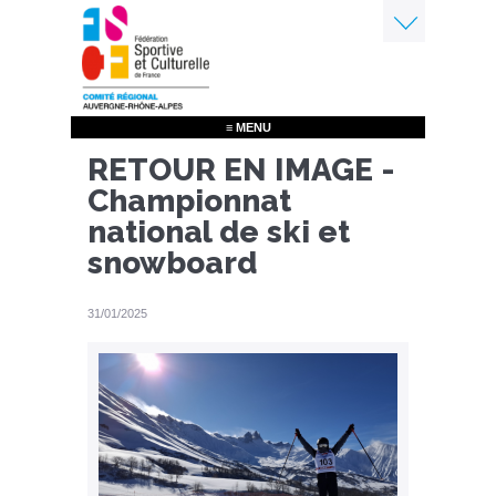
Aller
au
contenu
Menu
principal
≡ MENU
RETOUR EN IMAGE -
Championnat
national de ski et
snowboard
31/01/2025