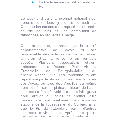
La Cartusienne de St-Laurent-du-
Pont.
Le week-end du championnat national s'est
déroulé sur deux jours, le samedi, la
Commission nationale a proposé une journée
de ski de loisir et une après-midi de
randonnée en raquettes à neige.
Cette randonnée, organisée par la comité
départementale de Savoie et son
responsable des activités de pleine nature,
Christian Gras, a rencontré un véritable
succès. Plusieurs associations étaient
présentes dont Détende Plein Air, la
Fraternelle de Bourgoin-Jallieu ou
encore Rando Plus. Les randonneurs ont
rejoint une petite station nichée dans la vallée
des Arves, au pied des Aiguilles du même
nom. Située sur un plateau entouré de hauts
sommets à fort dénivelé, il a donc fallu gravir
pour arriver au soleil et profiter d’un
panorama exceptionnel avec une vue sur les
stations de la Toussuire et du Corbier, ainsi
que le Pic de l’Etendard parmi d'autres
sommets environnants. Après une petite
animation sur la nivologie (étude de la