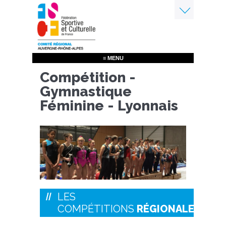
Aller
au
contenu
Menu
principal
≡ MENU
Compétition -
Gymnastique
Féminine - Lyonnais
LES
COMPÉTITIONS
RÉGIONALES