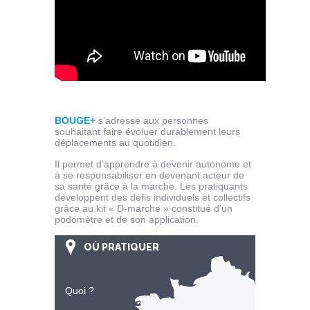
BOUGE+
s’adresse aux personnes
souhaitant faire évoluer durablement leurs
déplacements au quotidien.
Il permet d’apprendre à devenir autonome et
à se responsabiliser en devenant acteur de
sa santé grâce à la marche. Les pratiquants
développent des défis individuels et collectifs
grâce au kit « D-marche » constitué d’un
podomètre et de son application.
OÙ PRATIQUER
Quoi ?