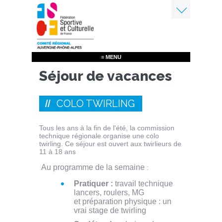
Aller
au
contenu
Menu
principal
≡ MENU
Séjour de vacances
COLO TWIRLING
Tous les ans à la fin de l'été, la commission
technique régionale organise une colo
twirling. Ce séjour est ouvert aux twirlieurs de
11 à 18 ans
Au programme de la semaine
:
Pratiquer :
travail technique
lancers, roulers, MG
et préparation physique : un
vrai stage de twirling