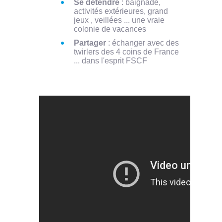
Se détendre
: baignade,
activités extérieures, grand
jeux , veillées ... une vraie
colonie de vacances
Partager
: échanger avec des
twirlers des 4 coins de France
... dans l'esprit FSCF