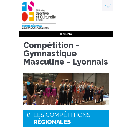
Aller
au
contenu
Menu
principal
≡ MENU
Compétition -
Gymnastique
Masculine - Lyonnais
LES COMPÉTITIONS
RÉGIONALES