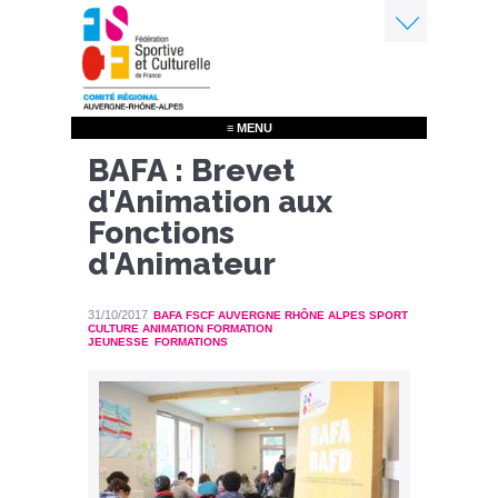
Aller
au
contenu
Menu
principal
≡ MENU
BAFA : Brevet
d'Animation aux
Fonctions
d'Animateur
31/10/2017
BAFA FSCF AUVERGNE RHÔNE ALPES SPORT
CULTURE ANIMATION FORMATION
JEUNESSE
FORMATIONS