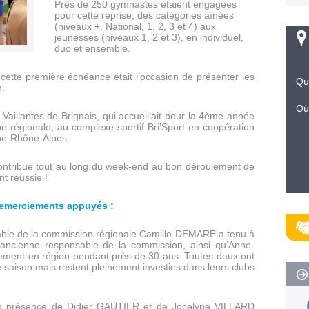
Près de 250 gymnastes étaient engagées
pour cette reprise, des catégories aînées
(niveaux +, National, 1, 2, 3 et 4) aux
jeunesses (niveaux 1, 2 et 3), en individuel,
duo et ensemble.
cette première échéance était l’occasion de présenter les
Qu
n.
Où
aillantes de Brignais, qui accueillait pour la 4ème année
n régionale, au complexe sportif Bri’Sport en coopération
ne-Rhône-Alpes.
contribué tout au long du week-end au bon déroulement de
t réussie !
remerciements appuyés :
sable de la commission régionale Camille DEMARE a tenu à
ancienne responsable de la commission, ainsi qu’Anne-
ement en région pendant près de 30 ans. Toutes deux ont
te saison mais restent pleinement investies dans leurs clubs
 en présence de Didier GAUTIER et de Jocelyne VILLARD