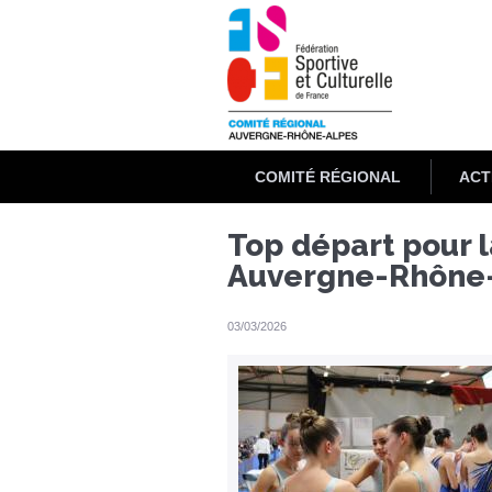
Aller
au
contenu
principal
COMITÉ RÉGIONAL
ACT
Top départ pour 
Auvergne-Rhône-
03/03/2026