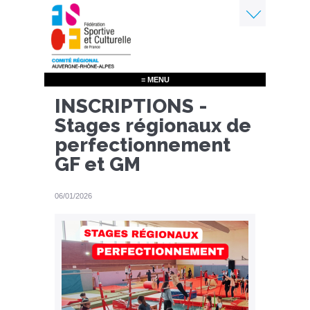
Aller
au
contenu
Menu
principal
≡ MENU
INSCRIPTIONS -
Stages régionaux de
perfectionnement
GF et GM
06/01/2026