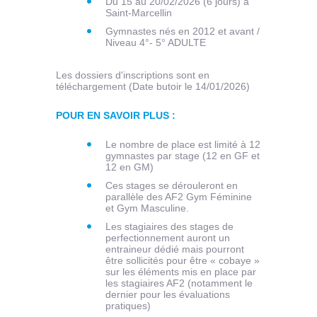
Du 15 au 20/02/2026 (6 jours) à
Saint-Marcellin
Gymnastes nés en 2012 et avant /
Niveau 4°- 5° ADULTE
Les dossiers d'inscriptions sont en
téléchargement (Date butoir le 14/01/2026)
POUR EN SAVOIR PLUS :
Le nombre de place est limité à 12
gymnastes par stage (12 en GF et
12 en GM)
Ces stages se dérouleront en
parallèle des AF2 Gym Féminine
et Gym Masculine.
Les stagiaires des stages de
perfectionnement auront un
entraineur dédié mais pourront
être sollicités pour être « cobaye »
sur les éléments mis en place par
les stagiaires AF2 (notamment le
dernier pour les évaluations
pratiques)