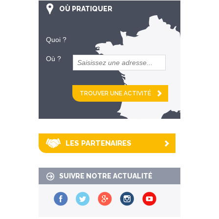
OÙ PRATIQUER
Quoi ?
Où ?
et
km alentour
LES PARTENAIRES
SUIVRE NOTRE ACTUALITÉ