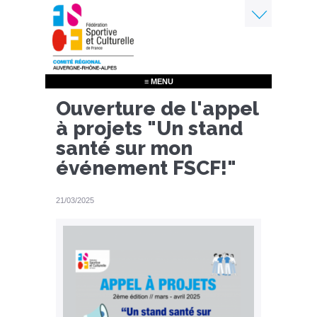
Aller
au
contenu
Menu
principal
≡ MENU
Ouverture de l'appel
à projets "Un stand
santé sur mon
événement FSCF!"
21/03/2025