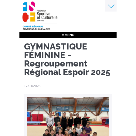
Aller
au
contenu
Menu
principal
≡ MENU
GYMNASTIQUE
FÉMININE -
Regroupement
Régional Espoir 2025
17/01/2025