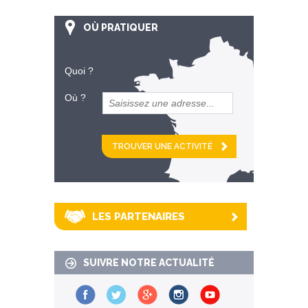
OÙ PRATIQUER
Quoi ?
Où ?
et
km alentour
LES PARTENAIRES
SUIVRE NOTRE ACTUALITÉ