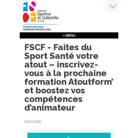
Aller
au
contenu
Menu
principal
≡ MENU
FSCF - Faites du
Sport Santé votre
atout – inscrivez-
vous à la prochaine
formation Atoutform’
et boostez vos
compétences
d’animateur
10/01/2025