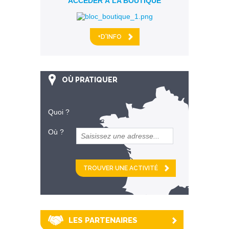
ACCÉDER À LA BOUTIQUE
+D'INFO
OÙ PRATIQUER
Quoi ?
Où ?
et
km alentour
LES PARTENAIRES