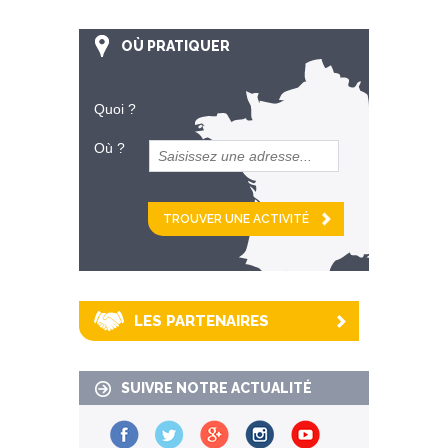
OÙ PRATIQUER
Quoi ?
Où ?
et
km alentour
LES PARTENAIRES
SUIVRE NOTRE ACTUALITÉ