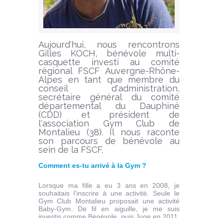
Aujourd'hui, nous rencontrons
Gilles KOCH, bénévole multi-
casquette investi au comité
régional FSCF Auvergne-Rhône-
Alpes en tant que membre du
conseil d'administration,
secrétaire général du comité
départemental du Dauphiné
(CDD) et président de
l'association Gym Club de
Montalieu (38). Il nous raconte
son parcours de bénévole au
sein de la FSCF.
Comment es-tu arrivé à la Gym ?
Lorsque ma fille a eu 3 ans en 2008, je
souhaitais l’inscrire à une activité. Seule le
Gym Club Montalieu proposait une activité
Baby-Gym. De fil en aiguille, je me suis
investis comme Bénévole, puis Juge en 2011,