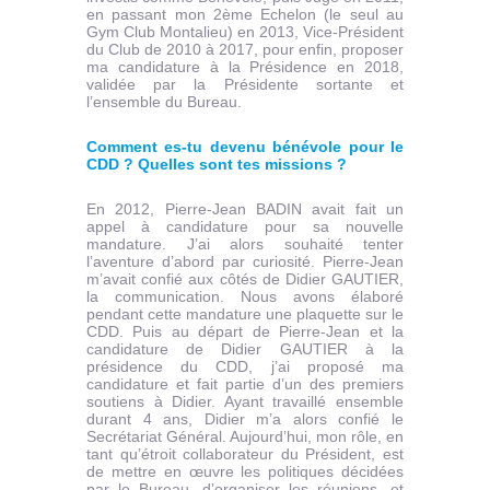
en passant mon 2ème Echelon (le seul au
Gym Club Montalieu) en 2013, Vice-Président
du Club de 2010 à 2017, pour enfin, proposer
ma candidature à la Présidence en 2018,
validée par la Présidente sortante et
l’ensemble du Bureau.
Comment es-tu devenu bénévole pour le
CDD ? Quelles sont tes missions ?
En 2012, Pierre-Jean BADIN avait fait un
appel à candidature pour sa nouvelle
mandature. J’ai alors souhaité tenter
l’aventure d’abord par curiosité. Pierre-Jean
m’avait confié aux côtés de Didier GAUTIER,
la communication. Nous avons élaboré
pendant cette mandature une plaquette sur le
CDD. Puis au départ de Pierre-Jean et la
candidature de Didier GAUTIER à la
présidence du CDD, j’ai proposé ma
candidature et fait partie d’un des premiers
soutiens à Didier. Ayant travaillé ensemble
durant 4 ans, Didier m’a alors confié le
Secrétariat Général. Aujourd’hui, mon rôle, en
tant qu’étroit collaborateur du Président, est
de mettre en œuvre les politiques décidées
par le Bureau, d’organiser les réunions, et