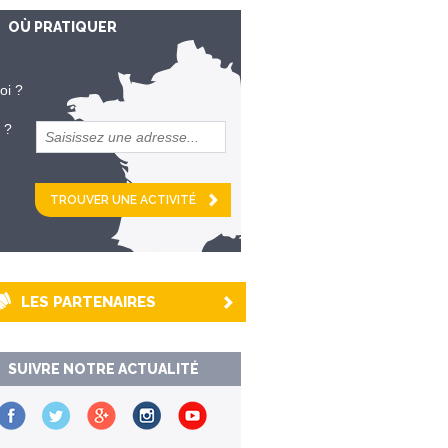
OÙ PRATIQUER
oi ?
 ?
et
km alentour
LES PARTENAIRES
SUIVRE NOTRE ACTUALITÉ