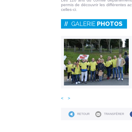
Les 110 ans du comité départemental
permis de découvrir les différentes ac
celles-ci.
GALERIE
PHOTOS
<
>
RETOUR
TRANSFÉRER