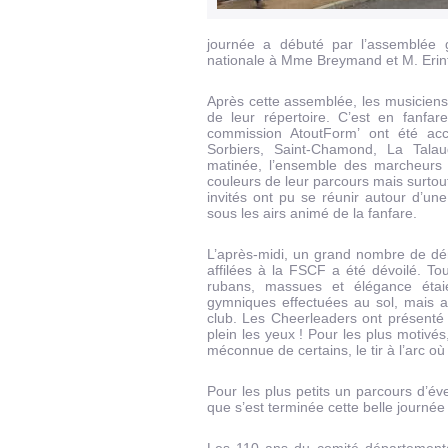
journée a débuté par l’assemblée 
nationale à Mme Breymand et M. Erin
Après cette assemblée, les musicien
de leur répertoire. C’est en fanfa
commission AtoutForm’ ont été accue
Sorbiers, Saint-Chamond, La Talaud
matinée, l’ensemble des marcheurs 
couleurs de leur parcours mais surtout
invités ont pu se réunir autour d’u
sous les airs animé de la fanfare.
L’après-midi, un grand nombre de dém
affilées à la FSCF a été dévoilé. To
rubans, massues et élégance étaie
gymniques effectuées au sol, mais au
club. Les Cheerleaders ont présenté
plein les yeux ! Pour les plus motivés
méconnue de certains, le tir à l’arc où 
Pour les plus petits un parcours d’éve
que s’est terminée cette belle journée