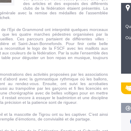
des articles et des exposés des différents
clubs de la fédération étaient présentés. La
générale avec la remise des médailles de l’assemblée
tchek.
Qu
s de l’Epi de Grammond ont interprété quelques morceaux
re que les quatre marches pédestres organisées par la
Où
illies. Ces parcours partaient de différentes villes :
ière et Saint-Jean-Bonnefonds. Pour finir cette belle
a reconstitué le logo de la FSCF avec les maillots aux
 aux couleurs de la fédération. Par la suite l’ensemble des
ne table pour déguster un bon repas en musique, toujours
onstrations des activités proposées par les associations
ut d’abord avec la gymnastique rythmique où les ballons,
nt au rendez-vous. Ensuite, ont suivi les acrobaties
ssi au trampoline par les garçons et fi lles licenciés en
 une chorégraphie avec de belles voltiges pour en mettre
, il restait encore à essayer le badminton et une discipline
la précision et la patience sont de rigueur.
il et la mascotte de Tigrou ont su les captiver. C’est ainsi
 remplie d’émotions, de convivialité et de partage.