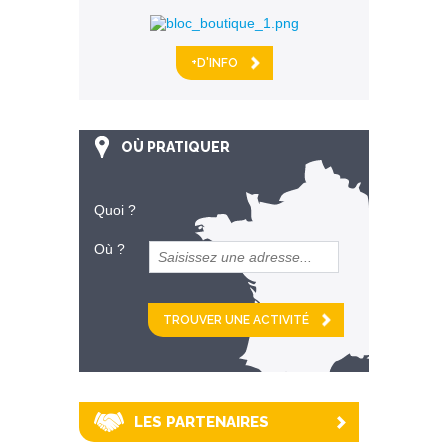
+D'INFO
OÙ PRATIQUER
Quoi ?
Où ?
et
km alentour
LES PARTENAIRES