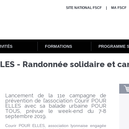
SITE NATIONAL FSCF
MA FSCF
IVITÉS
FORMATIONS
PROGRAMME 
S - Randonnée solidaire et cari
Lancement de la 11e campagne de
prévention de l’association Courir POUR
ELLES avec sa balade urbaine POUR
TOUS, prévue le week-end du 7-8
septembre 2019.
Courir POUR ELLES, association lyonnaise engagée