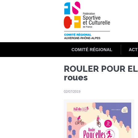
Aller
au
contenu
principal
COMITÉ RÉGIONAL
ACT
ROULER POUR ELLE
roues
02/07/2019