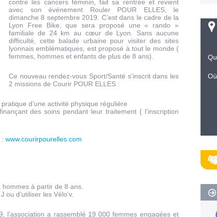
contre les cancers féminin, fait sa rentrée et revient
avec son événement Rouler POUR ELLES, le
dimanche 8 septembre 2019. C’est dans le cadre de la
Lyon Free Bike, que sera proposé une « rando »
familiale de 24 km au cœur de Lyon. Sans aucune
difficulté, cette balade urbaine pour visiter des sites
lyonnais emblématiques, est proposé à tout le monde (
femmes, hommes et enfants de plus de 8 ans).
Qu
Ce nouveau rendez-vous Sport/Santé s’inscrit dans les
Où
2 missions de Courir POUR ELLES :
ratique d’une activité physique régulière
ançant des soins pendant leur traitement ( l’inscription
 :
www.courirpourelles.com
 hommes à partir de 8 ans.
J ou d’utiliser les Vélo’v.
019, l’association a rassemblé 19 000 femmes engagées et