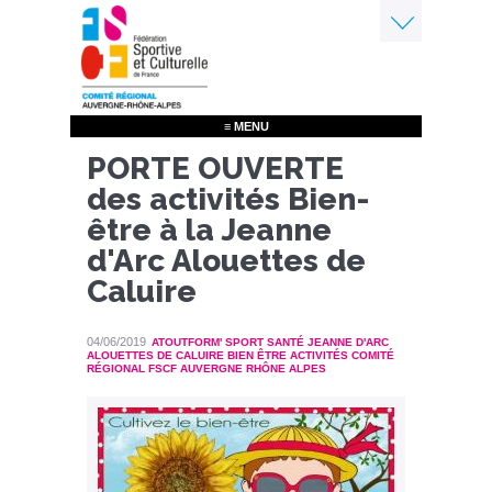
Aller
au
contenu
Menu
principal
≡ MENU
PORTE OUVERTE
des activités Bien-
être à la Jeanne
d'Arc Alouettes de
Caluire
04/06/2019
ATOUTFORM' SPORT SANTÉ JEANNE D'ARC
ALOUETTES DE CALUIRE BIEN ÊTRE ACTIVITÉS COMITÉ
RÉGIONAL FSCF AUVERGNE RHÔNE ALPES