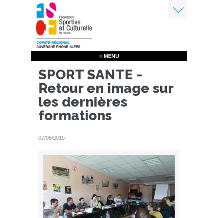
Aller
au
contenu
Menu
principal
≡ MENU
SPORT SANTE -
Retour en image sur
les dernières
formations
07/05/2019